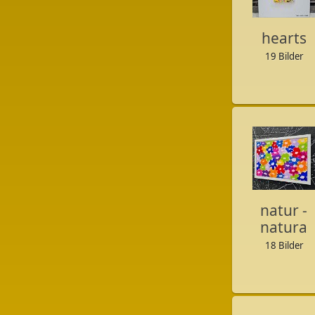
hearts
19 Bilder
natur -
natura
18 Bilder