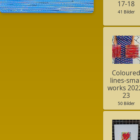
17-18
41 Bilder
Coloure
lines-smal
works 202
23
50 Bilder