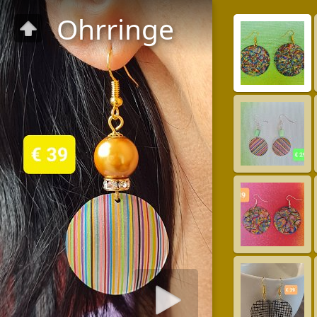
Ohrringe
Diashow starten